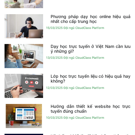
Phương pháp dạy học online hiệu quả
nhất cho cấp trung học
15/03/2525
Đội ngũ CloudClass Platform
Dạy học trực tuyến ở Việt Nam cần lưu
ý những gì?
13/03/2525
Đội ngũ CloudClass Platform
Lớp học trực tuyến liệu có hiệu quả hay
không?
12/03/2525
Đội ngũ CloudClass Platform
Hướng dẫn thiết kế website học trực
tuyến đúng chuẩn
10/03/2525
Đội ngũ CloudClass Platform