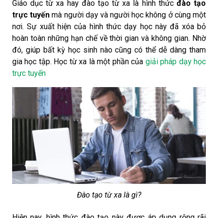
Giáo dục từ xa hay đào tạo từ xa là hình thức
đào tạo
trực tuyến
mà người dạy và người học không ở cùng một
nơi. Sự xuất hiện của hình thức dạy học này đã xóa bỏ
hoàn toàn những hạn chế về thời gian và không gian. Nhờ
đó, giúp bất kỳ học sinh nào cũng có thể dễ dàng tham
gia học tập. Học từ xa là một phần của
giải pháp dạy học
trực tuyến
Đào tạo từ xa là gì?
Hiện nay, hình thức đào tạo này được áp dụng rộng rãi