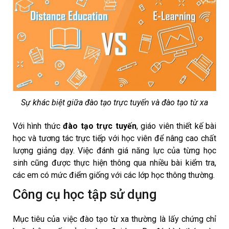
Sự khác biệt giữa đào tạo trực tuyến và đào tạo từ xa
Với hình thức
đào tạo trực tuyến
, giáo viên thiết kế bài
học và tương tác trực tiếp với học viên để nâng cao chất
lượng giảng dạy. Việc đánh giá năng lực của từng học
sinh cũng được thực hiện thông qua nhiều bài kiểm tra,
các em có mức điểm giống với các lớp học thông thường.
Công cụ học tập sử dụng
Mục tiêu của việc đào tạo từ xa thường là lấy chứng chỉ