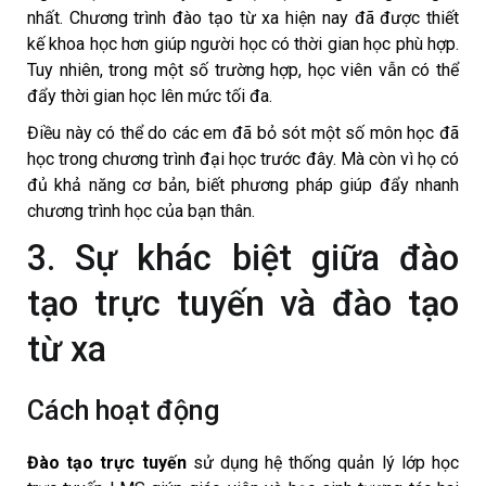
nhất. Chương trình đào tạo từ xa hiện nay đã được thiết
kế khoa học hơn giúp người học có thời gian học phù hợp.
Tuy nhiên, trong một số trường hợp, học viên vẫn có thể
đẩy thời gian học lên mức tối đa.
Điều này có thể do các em đã bỏ sót một số môn học đã
học trong chương trình đại học trước đây. Mà còn vì họ có
đủ khả năng cơ bản, biết phương pháp giúp đẩy nhanh
chương trình học của bạn thân.
3. Sự khác biệt giữa đào
tạo trực tuyến và đào tạo
từ xa
Cách hoạt động
Đào tạo trực tuyến
sử dụng hệ thống quản lý lớp học