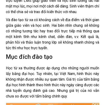
trực tuyến LMS giúp giáo viên và học sinh tương tác hai
mặt mọi lúc, mọi nơi một cách dễ dàng. Sinh viên thậm chí
có thể chia sẻ và trao đổi kiến ​​thức với nhau.
Và đào tạo từ xa có khoảng cách về địa điểm và thời gian
giữa giáo viên và học sinh. Hai bên nhìn chung sẽ không
có những tương tác hay trao đổi trực tiếp mà thông qua
một kênh tĩnh như kênh chat, diễn đàn, v.v. Kết quả là,
phản hồi và thảo luận trong lớp sẽ không nhanh chóng và
tức thì như học trực tuyến.
Mục đích đào tạo
Học từ xa thường được áp dụng cho những người muốn
lấy bằng đại học. Tuy nhiên, tại Việt Nam, hình thức này
không nhận được nhiều sự quan tâm. Giá trị của tấm bằng
đại học hình thành theo hình thức này ngày càng được các
nhà tuyển dụng đánh giá cao. Nhưng giá trị của nó vẫn
chưa so được với tấm bằng chính quy.