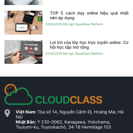
TOP 5 cách dạy online hiệu quả nhất
nên áp dụng
03/03/2525
Đội ngũ CloudClass Platform
Lợi ích của lớp học trực tuyến online: Cơ
hội học tập mở rộng
27/02/2525
Đội ngũ CloudClass Platform
Việt Nam:
Tòa số 14, Nguyễn Cảnh Dị, Hoàng Mai, Hà
Nội
Nhật Bản:
〒230-0062, Kanagawa, Yokohama,
Tsurumi-ku, Toyookachō, 34-18 Hermitage 103