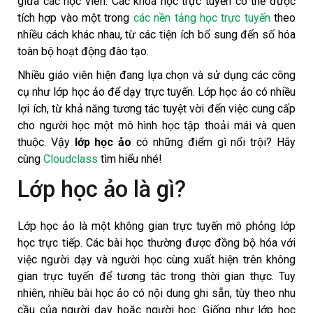
giữa các học viên. Các khóa học trực tuyến có thể được
tích hợp vào một trong
các nền tảng học trực tuyến
theo
nhiều cách khác nhau, từ các tiện ích bổ sung đến số hóa
toàn bộ hoạt động đào tạo.
Nhiều giáo viên hiện đang lựa chọn và sử dụng các công
cụ như lớp học ảo để dạy trực tuyến. Lớp học ảo có nhiều
lợi ích, từ khả năng tương tác tuyệt vời đến việc cung cấp
cho người học một mô hình học tập thoải mái và quen
thuộc. Vậy
lớp học ảo
có những điểm gì nổi trội? Hãy
cùng
Cloudclass
tìm hiểu nhé!
Lớp học ảo là gì?
Lớp học ảo là một không gian trực tuyến mô phỏng lớp
học trực tiếp. Các bài học thường được đồng bộ hóa với
việc người dạy và người học cùng xuất hiện trên không
gian trực tuyến để tương tác trong thời gian thực. Tuy
nhiên, nhiều bài học ảo có nội dung ghi sẵn, tùy theo nhu
cầu của người dạy hoặc người học. Giống như lớp học