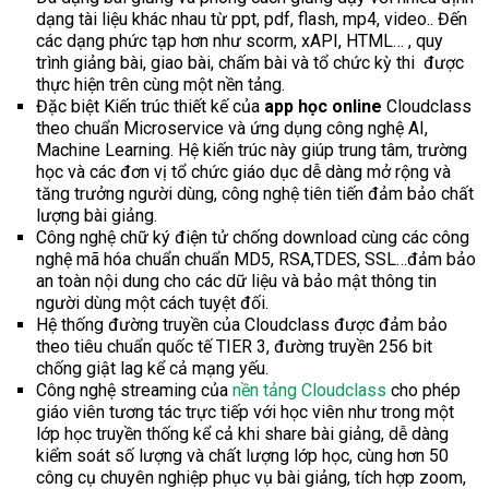
dạng tài liệu khác nhau từ ppt, pdf, flash, mp4, video.. Đến
các dạng phức tạp hơn như scorm, xAPI, HTML… , quy
trình giảng bài, giao bài, chấm bài và tổ chức kỳ thi được
thực hiện trên cùng một nền tảng.
Đặc biệt Kiến trúc thiết kế của
app học online
Cloudclass
theo chuẩn Microservice và ứng dụng công nghệ AI,
Machine Learning. Hệ kiến trúc này giúp trung tâm, trường
học và các đơn vị tổ chức giáo dục dễ dàng mở rộng và
tăng trưởng người dùng, công nghệ tiên tiến đảm bảo chất
lượng bài giảng.
Công nghệ chữ ký điện tử chống download cùng các công
nghệ mã hóa chuẩn chuẩn MD5, RSA,TDES, SSL…đảm bảo
an toàn nội dung cho các dữ liệu và bảo mật thông tin
người dùng một cách tuyệt đối.
Hệ thống đường truyền của Cloudclass được đảm bảo
theo tiêu chuẩn quốc tế TIER 3, đường truyền 256 bit
chống giật lag kể cả mạng yếu.
Công nghệ streaming của
nền tảng Cloudclass
cho phép
giáo viên tương tác trực tiếp với học viên như trong một
lớp học truyền thống kể cả khi share bài giảng, dễ dàng
kiểm soát số lượng và chất lượng lớp học, cùng hơn 50
công cụ chuyên nghiệp phục vụ bài giảng, tích hợp zoom,