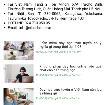
Tại Việt Nam: Tầng 2 Tòa Minori, 67A Trương Định,
Phường Trương Định, Quận Hoàng Mai, Thành phố Hà Nội
Tại Nhật Bản: 〒230-0062, Kanagawa, Yokohama,
Tsurumi-ku, Toyookachō, 34-18 Hermitage 103
HOTLINE: 024.730.959.95
Email: info@cloudclass.vn
Phần mềm dạy học trực tuyến có ý
nghĩa gì trong thời đại 4.0?
18/03/2525
Đội ngũ CloudClass Platform
Phương pháp dạy học online hiệu quả
nhất cho cấp trung học
15/03/2525
Đội ngũ CloudClass Platform
Dạy học trực tuyến ở Việt Nam cần lưu
ý những gì?
13/03/2525
Đội ngũ CloudClass Platform