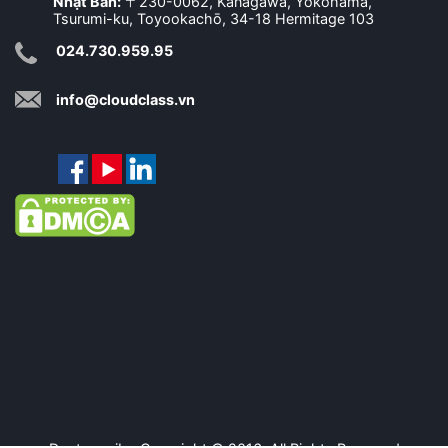
Nhật Bản:
〒230-0062, Kanagawa, Yokohama,
Tsurumi-ku, Toyookachō, 34-18 Hermitage 103
024.730.959.95
info@cloudclass.vn