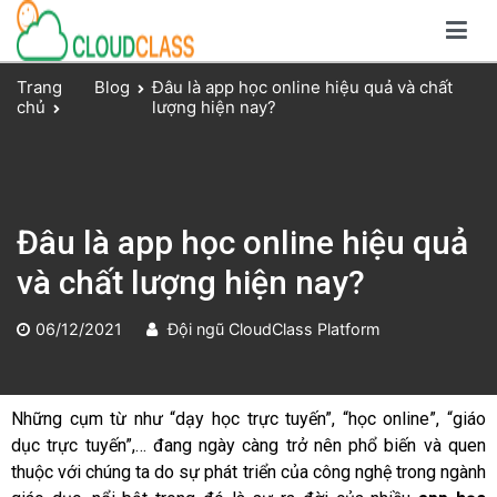
Giải pháp dạy và học trực tuyến toàn diện
Nền tảng CloudClass
Trang
Blog
Đâu là app học online hiệu quả và chất
chủ
lượng hiện nay?
Đâu là app học online hiệu quả
và chất lượng hiện nay?
06/12/2021
Đội ngũ CloudClass Platform
Những cụm từ như “dạy học trực tuyến”, “học online”, “giáo
dục trực tuyến”,… đang ngày càng trở nên phổ biến và quen
thuộc với chúng ta do sự phát triển của công nghệ trong ngành