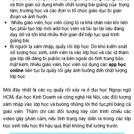
và thời gian sử dụng khiến chất lượng bài giảng của trung
tâm, trường học và các đơn vị tổ chức giáo dục bị gián
đoạn và ảnh hưởn.
Nhiều giáo viên, học viên cũng tỏ ra khá chán nản khi liên
tục phải tạo lớp mới add học viên và tải lại tài liệu đang
dạy dở và tốn khá nhiều thời gian để tiếp tục quá trình
giảng bài.
Bị người lạ xâm nhập, quấy rối lớp học: Do khó kiểm soát
số lượng học sinh, sinh viên ra vào lớp học và các id tham
gia lớp dễ dàng bị public ra bên ngoài do tình trạng bảo
mật kém, nhiều giáo viên, học viên sử dụng các
app học
online
liên tục bị quấy rối gây ảnh hưởng đến chất lượng
lớp học
Mới đây nhất là các vụ quấy rối xảy ra ở đại học Ngoại ngữ
HCM, đại học Kinh Doanh và công nghệ Hà Nội, các đối tượng
xâm nhập vào lớp học và buông những lời thô tục,phỉ báng cả
giáo viên. Thậm chí các đối tượng này còn trình chiếu các
video gây phản cảm, nếu tình trạng này diễn ra trong các lớp
học sinh tiểu học thì hậu quả thật không thể lường trước.