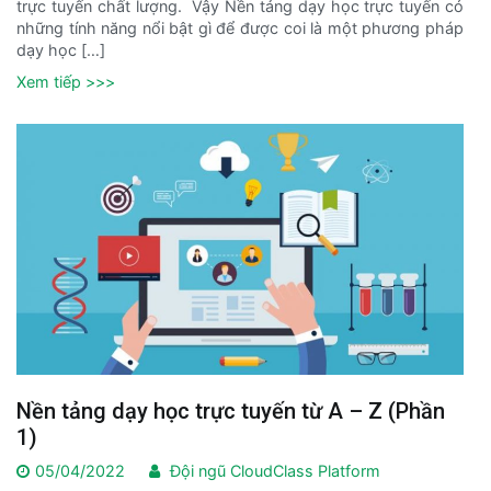
trực tuyến chất lượng. Vậy Nền tảng dạy học trực tuyến có
những tính năng nổi bật gì để được coi là một phương pháp
dạy học […]
Xem tiếp >>>
Nền tảng dạy học trực tuyến từ A – Z (Phần
1)
05/04/2022
Đội ngũ CloudClass Platform