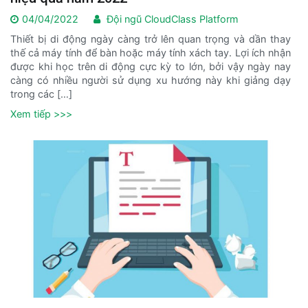
04/04/2022
Đội ngũ CloudClass Platform
Thiết bị di động ngày càng trở lên quan trọng và dần thay
thế cả máy tính để bàn hoặc máy tính xách tay. Lợi ích nhận
được khi học trên di động cực kỳ to lớn, bởi vậy ngày nay
càng có nhiều người sử dụng xu hướng này khi giảng dạy
trong các […]
Xem tiếp >>>