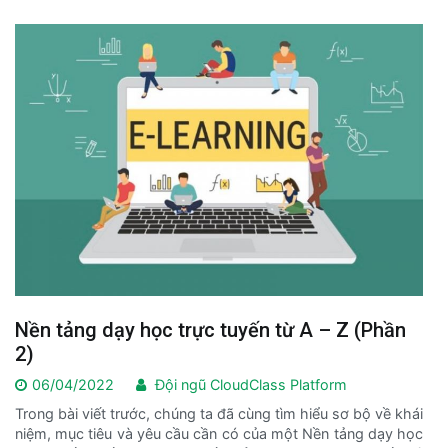
Nền tảng dạy học trực tuyến từ A – Z (Phần
2)
06/04/2022
Đội ngũ CloudClass Platform
Trong bài viết trước, chúng ta đã cùng tìm hiểu sơ bộ về khái
niệm, mục tiêu và yêu cầu cần có của một Nền tảng dạy học