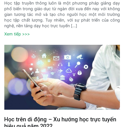
Học tập truyền thông luôn là một phương pháp giảng dạy
phổ biến trong giáo dục từ ngàn đời xưa đến nay với không
gian tương tác mở và tạo cho người học một môi trường
học tập chất lượng. Tuy nhiên, với sự phát triển của công
nghệ, nền tảng dạy học trực tuyến […]
Xem tiếp >>>
Học trên di động – Xu hướng học trực tuyến
hiệu quả năm 2022