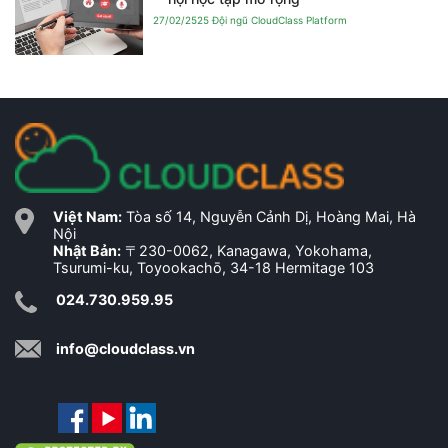
27/02/2525
Đội ngũ CloudClass Platform
Việt Nam:
Tòa số 14, Nguyễn Cảnh Dị, Hoàng Mai, Hà
Nội
Nhật Bản:
〒230-0062, Kanagawa, Yokohama,
Tsurumi-ku, Toyookachō, 34-18 Hermitage 103
024.730.959.95
info@cloudclass.vn