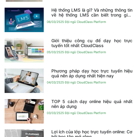
Hệ thống LMS là gì? Và những thông tin
về hệ thống LMS cần biết trong giáo
dục
06/03/2525
Đội ngũ CloudClass Platform
Giới thiệu công cụ để dạy học trực
tuyến tốt nhất CloudClass
05/03/2525
Đội ngũ CloudClass Platform
Phương pháp dạy học trực tuyến hiệu
quả nên áp dụng nhất hiện nay
04/03/2525
Đội ngũ CloudClass Platform
TOP 5 cách dạy online hiệu quả nhất
nên áp dụng
03/03/2525
Đội ngũ CloudClass Platform
Lợi ích của lớp học trực tuyến online: Cơ
hội học tập mở rộng