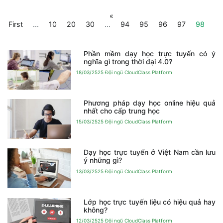
«
First
...
10
20
30
...
94
95
96
97
98
Phần mềm dạy học trực tuyến có ý
nghĩa gì trong thời đại 4.0?
18/03/2525
Đội ngũ CloudClass Platform
Phương pháp dạy học online hiệu quả
nhất cho cấp trung học
15/03/2525
Đội ngũ CloudClass Platform
Dạy học trực tuyến ở Việt Nam cần lưu
ý những gì?
13/03/2525
Đội ngũ CloudClass Platform
Lớp học trực tuyến liệu có hiệu quả hay
không?
12/03/2525
Đội ngũ CloudClass Platform