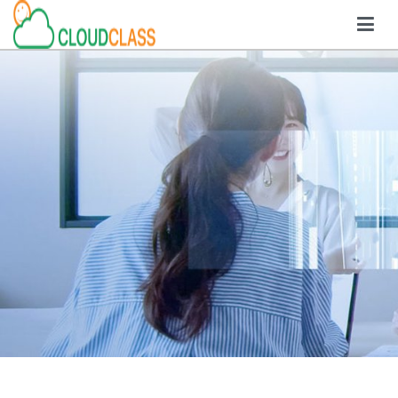
Skip
to
content
Giải pháp dạy và học trực tuyến toàn diện
Nền tảng CloudClass