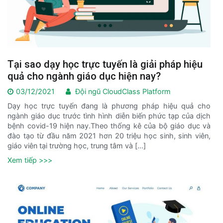
Tại sao dạy học trực tuyến là giải pháp hiệu
quả cho ngành giáo dục hiện nay?
03/12/2021
Đội ngũ CloudClass Platform
Dạy học trực tuyến đang là phương pháp hiệu quả cho
ngành giáo dục trước tình hình diễn biến phức tạp của dịch
bệnh covid-19 hiện nay.Theo thống kê của bộ giáo dục và
đào tạo từ đầu năm 2021 hơn 20 triệu học sinh, sinh viên,
giáo viên tại trường học, trung tâm và […]
Xem tiếp >>>