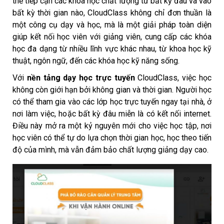
thể tiếp cận các khóa học chất lượng từ bất kỳ đâu và vào
bất kỳ thời gian nào, CloudClass không chỉ đơn thuần là
một công cụ dạy và học, mà là một giải pháp toàn diện
giúp kết nối học viên với giảng viên, cung cấp các khóa
học đa dạng từ nhiều lĩnh vực khác nhau, từ khoa học kỹ
thuật, ngôn ngữ, đến các khóa học kỹ năng sống.
Với
nền tảng dạy học trực tuyến
CloudClass, việc học
không còn giới hạn bởi không gian và thời gian. Người học
có thể tham gia vào các lớp học trực tuyến ngay tại nhà, ở
nơi làm việc, hoặc bất kỳ đâu miễn là có kết nối internet.
Điều này mở ra một kỷ nguyên mới cho việc học tập, nơi
học viên có thể tự do lựa chọn thời gian học, học theo tiến
độ của mình, mà vẫn đảm bảo chất lượng giảng dạy cao.