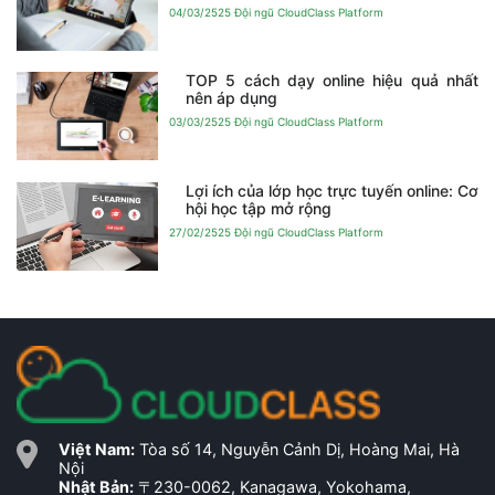
04/03/2525
Đội ngũ CloudClass Platform
TOP 5 cách dạy online hiệu quả nhất
nên áp dụng
03/03/2525
Đội ngũ CloudClass Platform
Lợi ích của lớp học trực tuyến online: Cơ
hội học tập mở rộng
27/02/2525
Đội ngũ CloudClass Platform
Việt Nam:
Tòa số 14, Nguyễn Cảnh Dị, Hoàng Mai, Hà
Nội
Nhật Bản:
〒230-0062, Kanagawa, Yokohama,