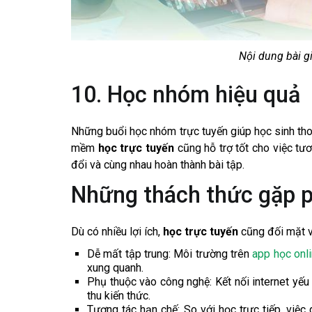
Nội dung bài gi
10. Học nhóm hiệu quả
Những buổi học nhóm trực tuyến giúp học sinh tho
mềm
học trực tuyến
cũng hỗ trợ tốt cho việc tươ
đổi và cùng nhau hoàn thành bài tập.
Những thách thức gặp p
Dù có nhiều lợi ích,
học trực tuyến
cũng đối mặt v
Dễ mất tập trung: Môi trường trên
app học onl
xung quanh.
Phụ thuộc vào công nghệ: Kết nối internet yếu
thu kiến thức.
Tương tác hạn chế: So với học trực tiếp, việc 