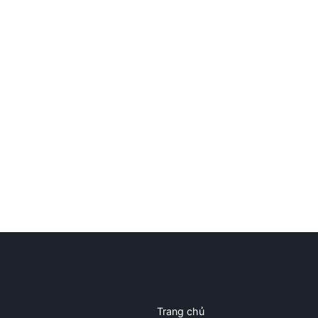
Trang chủ