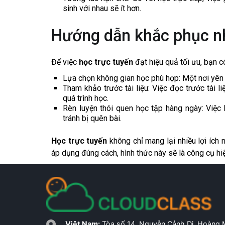
sinh với nhau sẽ ít hơn.
Hướng dẫn khắc phục n
Để việc
học trực tuyến
đạt hiệu quả tối ưu, bạn có
Lựa chọn không gian học phù hợp: Một nơi yên t
Tham khảo trước tài liệu: Việc đọc trước tài l
quá trình học.
Rèn luyện thói quen học tập hàng ngày: Việc 
tránh bị quên bài.
Học trực tuyến
không chỉ mang lại nhiều lợi ích
áp dụng đúng cách, hình thức này sẽ là công cụ hiệ
Việt Nam:
Tòa số 14, Nguyễn Cảnh Dị, Hoàng M