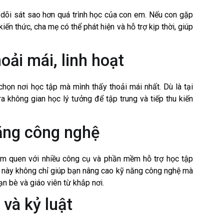
dõi sát sao hơn quá trình học của con em. Nếu con gặp
n thức, cha mẹ có thể phát hiện và hỗ trợ kịp thời, giúp
oải mái, linh hoạt
họn nơi học tập mà mình thấy thoải mái nhất. Dù là tại
a không gian học lý tưởng để tập trung và tiếp thu kiến
năng công nghệ
àm quen với nhiều công cụ và phần mềm hỗ trợ học tập
này không chỉ giúp bạn nâng cao kỹ năng công nghệ mà
bạn bè và giáo viên từ khắp nơi.
 và kỷ luật