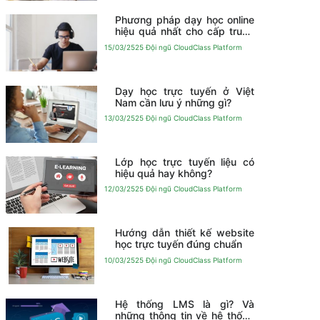
Phương pháp dạy học online
hiệu quả nhất cho cấp trung
học
15/03/2525
Đội ngũ CloudClass Platform
Dạy học trực tuyến ở Việt
Nam cần lưu ý những gì?
13/03/2525
Đội ngũ CloudClass Platform
Lớp học trực tuyến liệu có
hiệu quả hay không?
12/03/2525
Đội ngũ CloudClass Platform
Hướng dẫn thiết kế website
học trực tuyến đúng chuẩn
10/03/2525
Đội ngũ CloudClass Platform
Hệ thống LMS là gì? Và
những thông tin về hệ thống