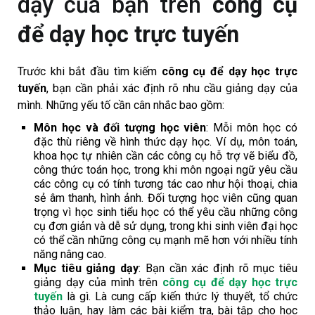
dạy của bạn trên
công cụ
để dạy học trực tuyến
Trước khi bắt đầu tìm kiếm
công cụ để dạy học trực
tuyến
, bạn cần phải xác định rõ nhu cầu giảng dạy của
mình. Những yếu tố cần cân nhắc bao gồm:
Môn học và đối tượng học viên
: Mỗi môn học có
đặc thù riêng về hình thức dạy học. Ví dụ, môn toán,
khoa học tự nhiên cần các công cụ hỗ trợ vẽ biểu đồ,
công thức toán học, trong khi môn ngoại ngữ yêu cầu
các công cụ có tính tương tác cao như hội thoại, chia
sẻ âm thanh, hình ảnh. Đối tượng học viên cũng quan
trọng vì học sinh tiểu học có thể yêu cầu những công
cụ đơn giản và dễ sử dụng, trong khi sinh viên đại học
có thể cần những công cụ mạnh mẽ hơn với nhiều tính
năng nâng cao.
Mục tiêu giảng dạy
: Bạn cần xác định rõ mục tiêu
giảng dạy của mình trên
công cụ để dạy học trực
tuyến
là gì. Là cung cấp kiến thức lý thuyết, tổ chức
thảo luận, hay làm các bài kiểm tra, bài tập cho học