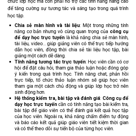
chức lớp học mà còn phải hỗ trợ các tính năng nâng cao
để tăng cường sự tương tác và sáng tạo trong quá trình
học tập.
Chia sẻ màn hình và tài liệu
: Một trong những tính
năng cơ bản nhưng vô cùng quan trọng của
công cụ
để dạy học trực tuyến
là khả năng chia sẻ màn hình,
tài liệu, video… giúp giảng viên có thể trực tiếp hướng
dẫn học viên, đồng thời chia sẻ tài liệu học tập, bài
giảng một cách dễ dàng.
Tính năng tương tác trực tuyến
: Học viên cần có cơ
hội để đặt câu hỏi, tham gia thảo luận hoặc đóng góp
ý kiến trong quá trình học. Tính năng chat, phản hồi
trực tiếp, tổ chức thảo luận nhóm sẽ giúp học viên
tham gia một cách chủ động và giúp lớp học trở nên
sinh động hơn.
Hệ thống kiểm tra, bài tập và đánh giá
:
Công cụ để
dạy học trực tuyến
cần có tính năng tạo bài kiểm tra,
bài tập để giáo viên có thể đánh giá kết quả học tập
của học viên. Ngoài ra, khả năng chấm điểm tự động
và báo cáo kết quả giúp giáo viên tiết kiệm thời gian
và có thể theo dõi sự tiến bộ của từng học viên.