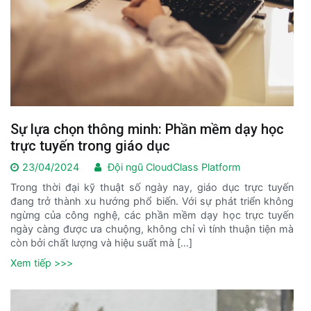
Sự lựa chọn thông minh: Phần mềm dạy học
trực tuyến trong giáo dục
23/04/2024
Đội ngũ CloudClass Platform
Trong thời đại kỹ thuật số ngày nay, giáo dục trực tuyến
đang trở thành xu hướng phổ biến. Với sự phát triển không
ngừng của công nghệ, các phần mềm dạy học trực tuyến
ngày càng được ưa chuộng, không chỉ vì tính thuận tiện mà
còn bởi chất lượng và hiệu suất mà […]
Xem tiếp >>>