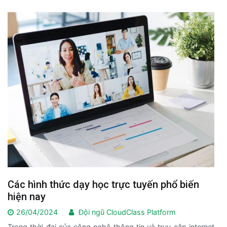
Các hình thức dạy học trực tuyến phổ biến
hiện nay
26/04/2024
Đội ngũ CloudClass Platform
Trong thời đại của công nghệ thông tin và truy cập internet