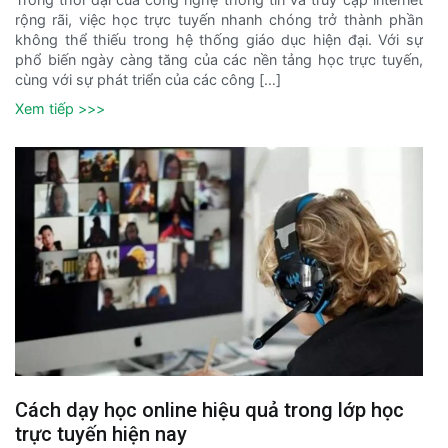
rộng rãi, việc học trực tuyến nhanh chóng trở thành phần
không thể thiếu trong hệ thống giáo dục hiện đại. Với sự
phổ biến ngày càng tăng của các nền tảng học trực tuyến,
cùng với sự phát triển của các công […]
Xem tiếp >>>
Cách dạy học online hiệu quả trong lớp học
trực tuyến hiện nay