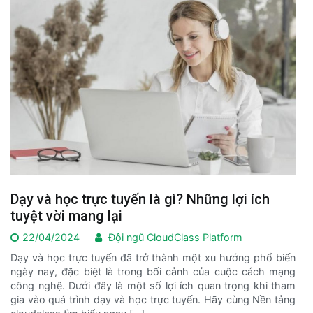
Dạy và học trực tuyến là gì? Những lợi ích
tuyệt vời mang lại
22/04/2024
Đội ngũ CloudClass Platform
Dạy và học trực tuyến đã trở thành một xu hướng phổ biến
ngày nay, đặc biệt là trong bối cảnh của cuộc cách mạng
công nghệ. Dưới đây là một số lợi ích quan trọng khi tham
gia vào quá trình dạy và học trực tuyến. Hãy cùng Nền tảng